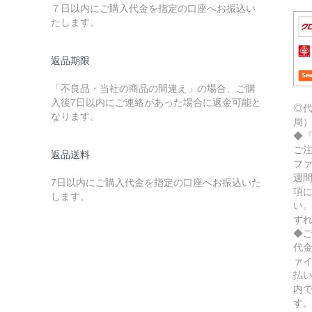
７日以内にご購入代金を指定の口座へお振込い
たします。
返品期限
「不良品・当社の商品の間違え」の場合、ご購
入後7日以内にご連絡があった場合に返金可能と
◎
なります。
局
◆
ご
返品送料
フ
週
7日以内にご購入代金を指定の口座へお振込いた
項
します。
い
ず
◆
代
ァ
払
内
す。