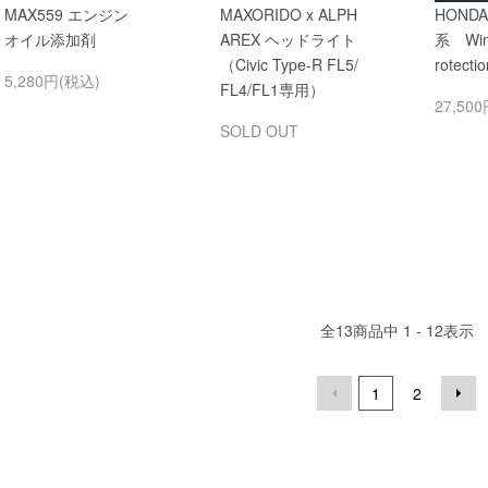
MAX559 エンジン
MAXORIDO x ALPH
HONDA 
オイル添加剤
AREX ヘッドライト
系 Wind
（Civic Type-R FL5/
rotectio
5,280円(税込)
FL4/FL1専用）
27,50
SOLD OUT
全
13
商品中
1 - 12
表示
1
2