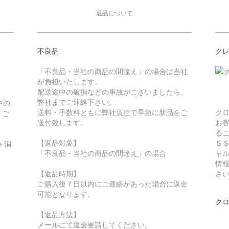
返品について
不良品
ク
「不良品・当社の商品の間違え」の場合は当社
が負担いたします。
配送途中の破損などの事故がございましたら、
弊社までご連絡下さい。
中の
送料・手数料ともに弊社負担で早急に新品をご
ク
。ご
送付致します。
お
る
【返品対象】
Ｓ
＋消
「不良品・当社の商品の間違え」の場合
ャ
情
【返品時期】
さ
ご購入後７日以内にご連絡があった場合に返金
可能となります。
ク
【返品方法】
メールにて返金要請してください。