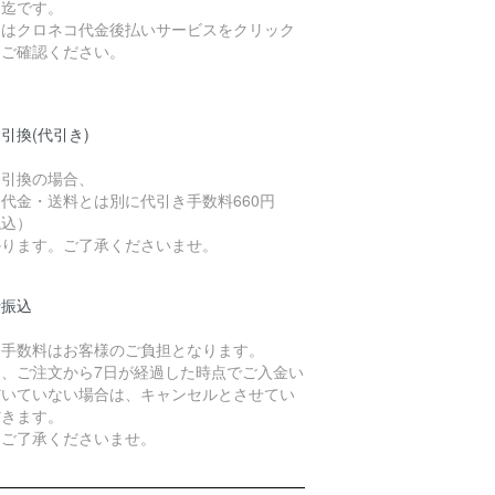
）迄です。
細はクロネコ代金後払いサービスをクリック
てご確認ください。
引換(代引き)
金引換の場合、
代金・送料とは別に代引き手数料660円
税込）
かります。ご了承くださいませ。
行振込
込手数料はお客様のご負担となります。
た、ご注文から7日が経過した時点でご入金い
だいていない場合は、キャンセルとさせてい
だきます。
めご了承くださいませ。