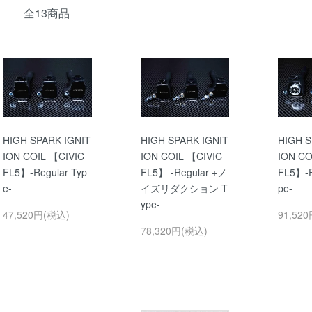
全13商品
HIGH SPARK IGNIT
HIGH SPARK IGNIT
HIGH S
ION COIL 【CIVIC
ION COIL 【CIVIC
ION CO
FL5】-Regular Typ
FL5】 -Regular +ノ
FL5】-P
e-
イズリダクション T
pe-
ype-
47,520円(税込)
91,52
78,320円(税込)