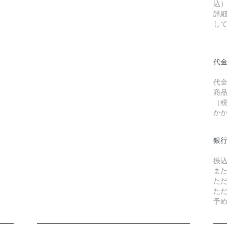
込
詳
し
代金
代
商品
（
か
銀
振
ま
た
た
予