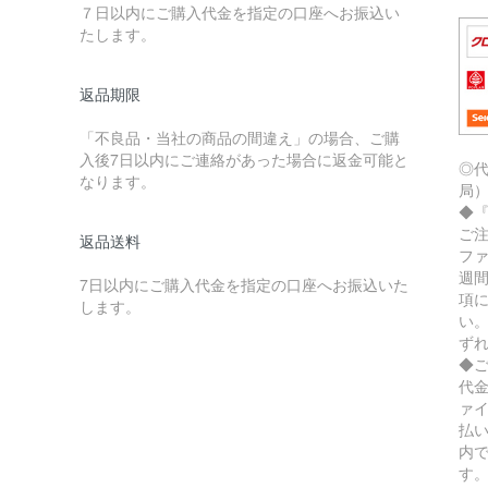
７日以内にご購入代金を指定の口座へお振込い
たします。
返品期限
「不良品・当社の商品の間違え」の場合、ご購
入後7日以内にご連絡があった場合に返金可能と
◎
なります。
局
◆
ご
返品送料
フ
週
7日以内にご購入代金を指定の口座へお振込いた
項
します。
い
ず
◆
代
ァ
払
内
す。