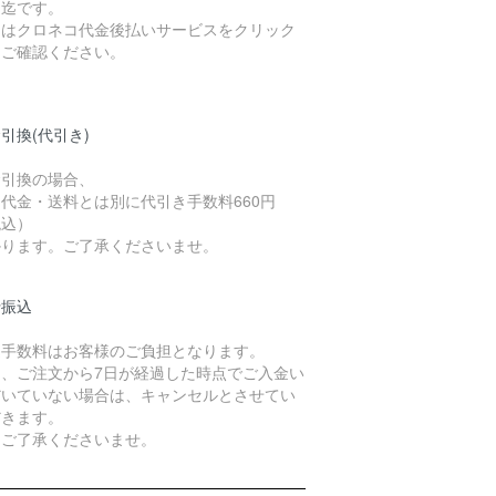
）迄です。
細はクロネコ代金後払いサービスをクリック
てご確認ください。
引換(代引き)
金引換の場合、
代金・送料とは別に代引き手数料660円
税込）
かります。ご了承くださいませ。
行振込
込手数料はお客様のご負担となります。
た、ご注文から7日が経過した時点でご入金い
だいていない場合は、キャンセルとさせてい
だきます。
めご了承くださいませ。