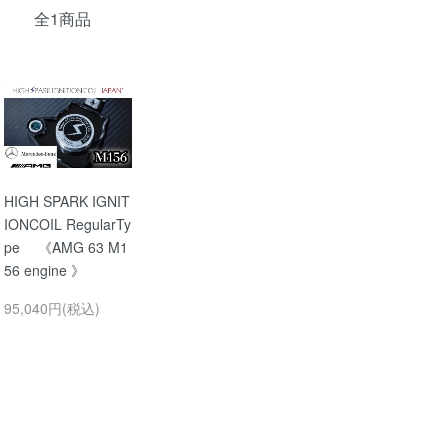
全1商品
HIGH SPARK IGNIT
IONCOIL RegularTy
pe 《AMG 63 M1
56 engine 》
95,040円(税込)