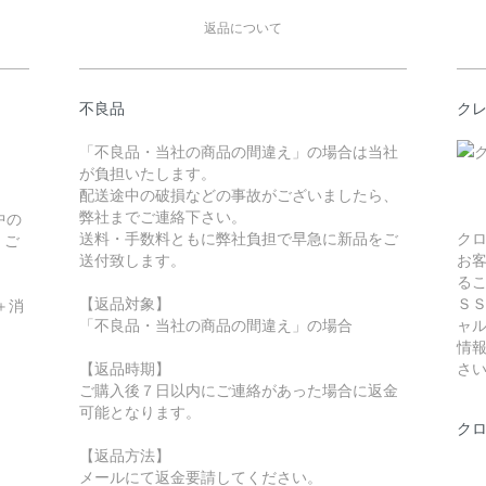
返品について
不良品
ク
「不良品・当社の商品の間違え」の場合は当社
が負担いたします。
配送途中の破損などの事故がございましたら、
弊社までご連絡下さい。
中の
送料・手数料ともに弊社負担で早急に新品をご
ク
。ご
送付致します。
お
る
【返品対象】
Ｓ
＋消
「不良品・当社の商品の間違え」の場合
ャ
情
【返品時期】
さ
ご購入後７日以内にご連絡があった場合に返金
可能となります。
ク
【返品方法】
メールにて返金要請してください。