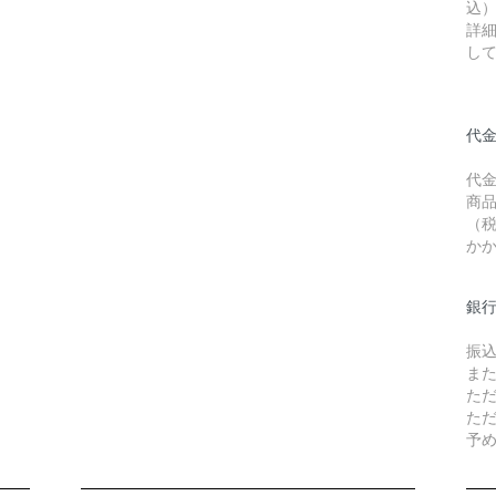
込
詳
し
代金
代
商品
（
か
銀
振
ま
た
た
予