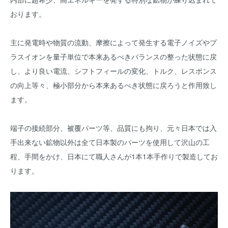
おります。
主に発電時や物質の流動、摩擦によって発生する電子ノイズやプ
ラスイオンを量子単位で本来あるべきバランスの整った状態に戻
し、より良い電流、シフトフィールの変化、トルク、レスポンス
の向上等々、極小部分から本来あるべき状態に戻ろうと作用致し
ます。
端子の接続部分、被覆パーツ等、品質にも拘り、元々日本では入
手出来ない鉱物以外は全て日本製のパーツを使用して沢山の工
程、手間をかけ、日本にて職人さんが1本1本手作りで製造してお
ります。