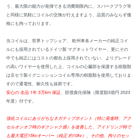
う、最大限の能力が発揮できる消費期限内に、スパークプラグ等
と同様に気軽にコイルの交換が行えますよう、品質のみならず価
格にも拘っております。
当コイルは、世界トップシェア、 欧州車各メーカーの純正コイ
ルにも採用されているドイツ製 マグネットワイヤー、更にその
中でも純正にはコストの都合上採用されていない、よりグレード
の高いワイヤーを使用した上、コイルの心臓部を保護する樹脂類
は京セラ製イグニッションコイル専用の樹脂類を使用しておりま
すので通電性、耐久性も抜群です。
安心の 全品 1年 3万km 保証
、賠償責任保険（限度額3億円 2023
年度）付です。
強化コイルにありがちなネガティブポイント（特に発進時、アク
セルオンオフ時のギクシャク感）を改善した、アイドリング時で
も最大電圧15kvオーバー（純正 約10kv）、その他、拘りのセッ