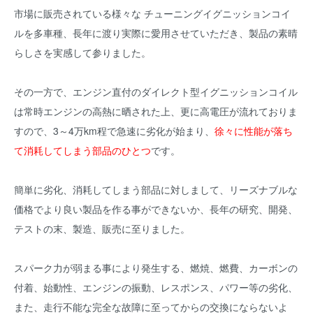
市場に販売されている様々な チューニングイグニッションコイ
ルを多車種、長年に渡り実際に愛用させていただき、製品の素晴
らしさを実感して参りました。
その一方で、エンジン直付のダイレクト型イグニッションコイル
は常時エンジンの高熱に晒された上、更に高電圧が流れておりま
すので、3～4万km程で急速に劣化が始まり、
徐々に性能が落ち
て消耗してしまう部品のひとつ
です。
簡単に劣化、消耗してしまう部品に対しまして、リーズナブルな
価格でより良い製品を作る事ができないか、長年の研究、開発、
テストの末、製造、販売に至りました。
スパーク力が弱まる事により発生する、燃焼、燃費、カーボンの
付着、始動性、エンジンの振動、レスポンス、パワー等の劣化、
また、走行不能な完全な故障に至ってからの交換にならないよ