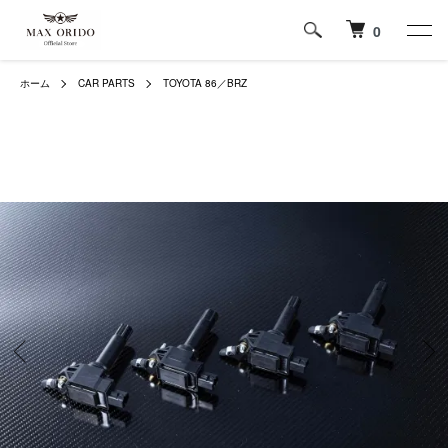
0
ホーム
CAR PARTS
TOYOTA 86／BRZ