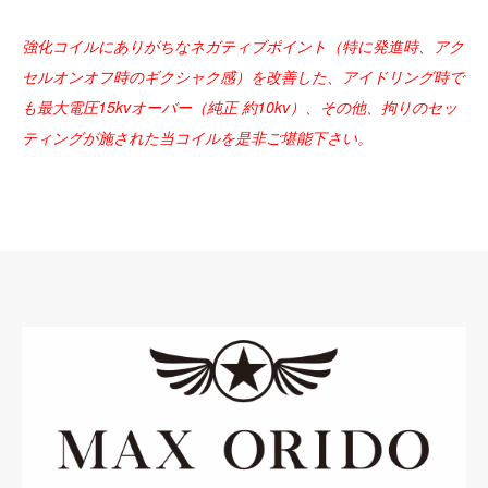
強化コイルにありがちなネガティブポイント（特に発進時、アク
セルオンオフ時のギクシャク感）を改善した、アイドリング時で
も最大電圧15kvオーバー（純正 約10kv）、その他、拘りのセッ
ティングが施された当コイルを是非ご堪能下さい。