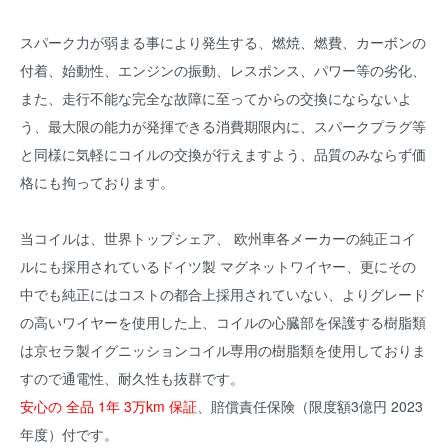
スパーク力が弱まる事により発生する、燃焼、燃費、カーボンの
付着、始動性、エンジンの振動、レスポンス、パワー等の劣化、
また、走行不能な完全な故障に至ってからの交換にならないよ
う、最大限の能力が発揮できる消費期限内に、スパークプラグ等
と同様に気軽にコイルの交換が行えますよう、品質のみならず価
格にも拘っております。
当コイルは、世界トップシェア、 欧州車各メーカーの純正コイ
ルにも採用されているドイツ製 マグネットワイヤー、更にその
中でも純正にはコストの都合上採用されていない、よりグレード
の高いワイヤーを使用した上、コイルの心臓部を保護する樹脂類
は京セラ製イグニッションコイル専用の樹脂類を使用しておりま
すので通電性、耐久性も抜群です。
安心の 全品 1年 3万km 保証
、賠償責任保険（限度額3億円 2023
年度）付です。