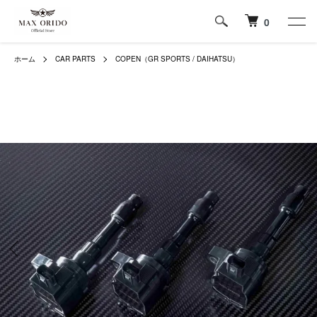
0
ホーム
CAR PARTS
COPEN（GR SPORTS / DAIHATSU）