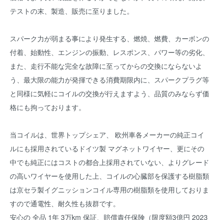
テストの末、製造、販売に至りました。
スパーク力が弱まる事により発生する、燃焼、燃費、カーボンの
付着、始動性、エンジンの振動、レスポンス、パワー等の劣化、
また、走行不能な完全な故障に至ってからの交換にならないよ
う、最大限の能力が発揮できる消費期限内に、スパークプラグ等
と同様に気軽にコイルの交換が行えますよう、品質のみならず価
格にも拘っております。
当コイルは、世界トップシェア、 欧州車各メーカーの純正コイ
ルにも採用されているドイツ製 マグネットワイヤー、更にその
中でも純正にはコストの都合上採用されていない、よりグレード
の高いワイヤーを使用した上、コイルの心臓部を保護する樹脂類
は京セラ製イグニッションコイル専用の樹脂類を使用しておりま
すので通電性、耐久性も抜群です。
安心の 全品 1年 3万km 保証、賠償責任保険（限度額3億円 2023