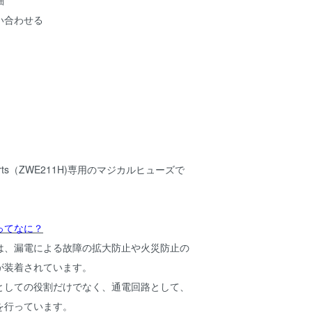
細
い合わせる
 Sports（ZWE211H)専用のマジカルヒューズで
ってなに？
は、漏電による故障の拡大防止や火災防止の
が装着されています。
としての役割だけでなく、通電回路として、
を行っています。