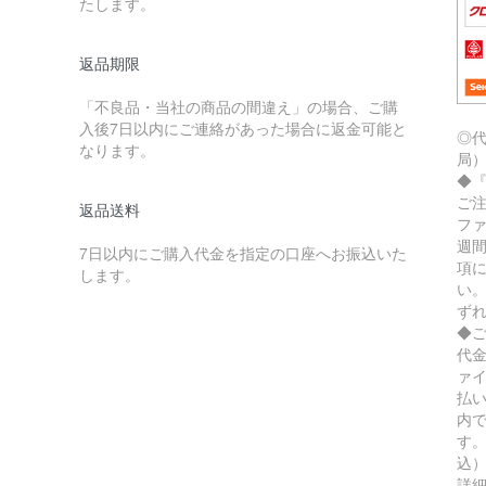
たします。
返品期限
「不良品・当社の商品の間違え」の場合、ご購
入後7日以内にご連絡があった場合に返金可能と
◎
なります。
局
◆
ご
返品送料
フ
週
7日以内にご購入代金を指定の口座へお振込いた
項
します。
い
ず
◆
代
ァ
払
内
す。
込
詳