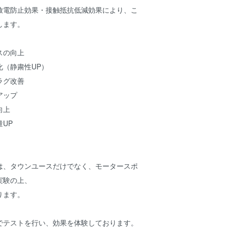
放電防止効果・接触抵抗低減効果により、こ
します。
スの向上
化（静粛性UP）
ラグ改善
アップ
向上
UP
は、タウンユースだけでなく、モータースポ
実験の上、
ります。
でテストを行い、効果を体験しております。