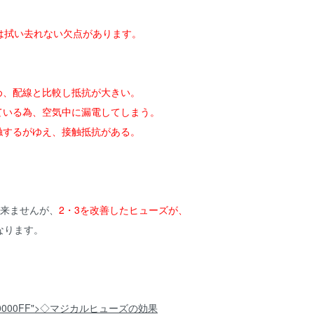
は拭い去れない欠点があります。
め、配線と比較し抵抗が大きい。
している為、空気中に漏電してしまう。
触するがゆえ、接触抵抗がある。
出来ませんが、
2・3を改善したヒューズが、
なります。
lor:#0000FF">◇マジカルヒューズの効果