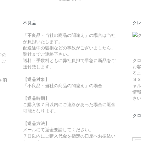
不良品
ク
「不良品・当社の商品の間違え」の場合は当社
が負担いたします。
配送途中の破損などの事故がございましたら、
弊社までご連絡下さい。
中の
送料・手数料ともに弊社負担で早急に新品をご
ク
。ご
送付致します。
お
る
【返品対象】
Ｓ
＋消
「不良品・当社の商品の間違え」の場合
ャ
情
【返品時期】
さ
ご購入後７日以内にご連絡があった場合に返金
可能となります。
ク
【返品方法】
メールにて返金要請してください。
７日以内にご購入代金を指定の口座へお振込い