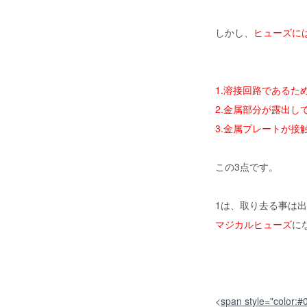
しかし、
ヒューズに
1.溶接回路であるた
2.金属部分が露出
3.金属プレートが接
この3点です。
1は、取り去る事は
マジカルヒューズ
に
<
span style="co