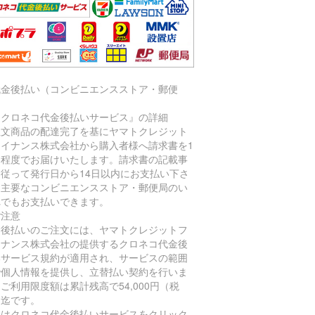
代金後払い（コンビニエンスストア・郵便
）
『クロネコ代金後払いサービス』の詳細
注文商品の配達完了を基にヤマトクレジット
ァイナンス株式会社から購入者様へ請求書を1
間程度でお届けいたします。請求書の記載事
に従って発行日から14日以内にお支払い下さ
。主要なコンビニエンスストア・郵便局のい
れでもお支払いできます。
ご注意
金後払いのご注文には、ヤマトクレジットフ
イナンス株式会社の提供するクロネコ代金後
いサービス規約が適用され、サービスの範囲
で個人情報を提供し、立替払い契約を行いま
ご利用限度額は累計残高で54,000円（税
）迄です。
細はクロネコ代金後払いサービスをクリック