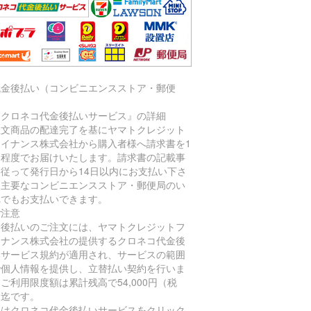
代金後払い（コンビニエンスストア・郵便
）
『クロネコ代金後払いサービス』の詳細
注文商品の配達完了を基にヤマトクレジット
ァイナンス株式会社から購入者様へ請求書を1
間程度でお届けいたします。請求書の記載事
に従って発行日から14日以内にお支払い下さ
。主要なコンビニエンスストア・郵便局のい
れでもお支払いできます。
ご注意
金後払いのご注文には、ヤマトクレジットフ
イナンス株式会社の提供するクロネコ代金後
いサービス規約が適用され、サービスの範囲
で個人情報を提供し、立替払い契約を行いま
ご利用限度額は累計残高で54,000円（税
）迄です。
細はクロネコ代金後払いサービスをクリック