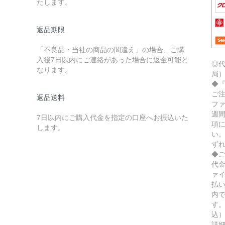
たします。
返品期限
「不良品・当社の商品の間違え」の場合、ご購
入後7日以内にご連絡があった場合に返金可能と
◎
なります。
局
◆
ご
返品送料
フ
週
7日以内にご購入代金を指定の口座へお振込いた
項
します。
い
ず
◆
代
ァ
払
内
す。
込
詳