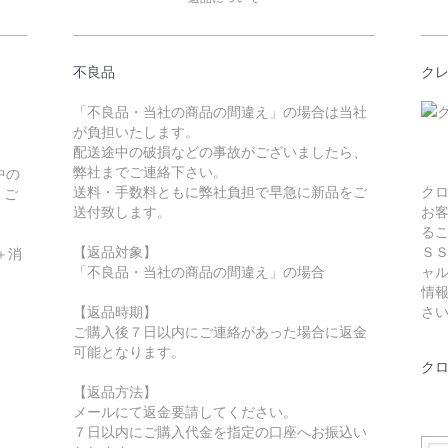
不良品
ク
「不良品・当社の商品の間違え」の場合は当社
が負担いたします。
配送途中の破損などの事故がございましたら、
弊社までご連絡下さい。
中の
送料・手数料ともに弊社負担で早急に新品をご
ク
。ご
送付致します。
お
る
【返品対象】
Ｓ
＋消
「不良品・当社の商品の間違え」の場合
ャ
情
【返品時期】
さ
ご購入後７日以内にご連絡があった場合に返金
可能となります。
ク
【返品方法】
メールにて返金要請してください。
７日以内にご購入代金を指定の口座へお振込い