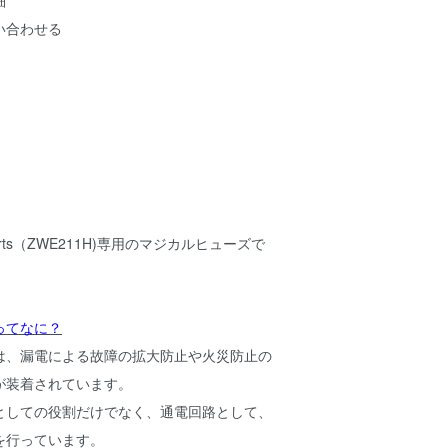
細
い合わせる
 Sports（ZWE211H)専用のマジカルヒューズで
ってなに？
は、漏電による故障の拡大防止や火災防止の
が装着されています。
としての役割だけでなく、通電回路として、
を行っています。