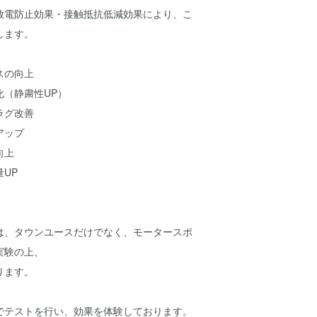
放電防止効果・接触抵抗低減効果により、こ
します。
スの向上
化（静粛性UP）
ラグ改善
アップ
向上
UP
は、タウンユースだけでなく、モータースポ
実験の上、
ります。
でテストを行い、効果を体験しております。