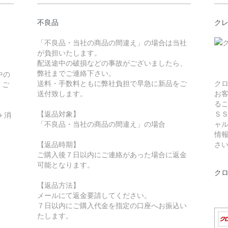
不良品
ク
「不良品・当社の商品の間違え」の場合は当社
が負担いたします。
配送途中の破損などの事故がございましたら、
弊社までご連絡下さい。
中の
送料・手数料ともに弊社負担で早急に新品をご
ク
。ご
送付致します。
お
る
【返品対象】
Ｓ
＋消
「不良品・当社の商品の間違え」の場合
ャ
情
【返品時期】
さ
ご購入後７日以内にご連絡があった場合に返金
可能となります。
ク
【返品方法】
メールにて返金要請してください。
７日以内にご購入代金を指定の口座へお振込い
たします。