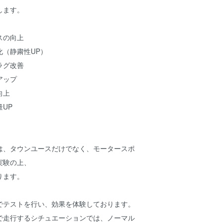
します。
スの向上
化（静粛性UP）
ラグ改善
アップ
向上
UP
は、タウンユースだけでなく、モータースポ
実験の上、
ります。
でテストを行い、効果を体験しております。
で走行するシチュエーションでは、ノーマル