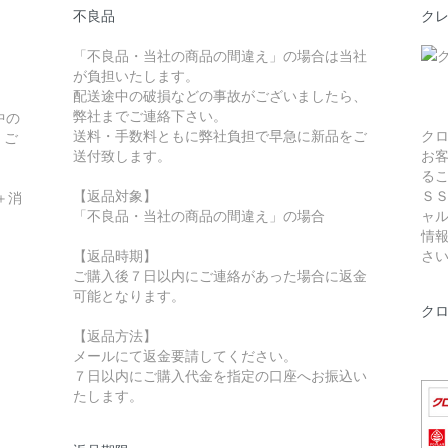
不良品
ク
「不良品・当社の商品の間違え」の場合は当社
が負担いたします。
配送途中の破損などの事故がございましたら、
弊社までご連絡下さい。
中の
送料・手数料ともに弊社負担で早急に新品をご
ク
。ご
送付致します。
お
る
【返品対象】
Ｓ
＋消
「不良品・当社の商品の間違え」の場合
ャ
情
【返品時期】
さ
ご購入後７日以内にご連絡があった場合に返金
可能となります。
ク
【返品方法】
メールにて返金要請してください。
７日以内にご購入代金を指定の口座へお振込い
たします。