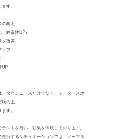
します。
スの向上
化（静粛性UP）
ラグ改善
アップ
向上
UP
は、タウンユースだけでなく、モータースポ
実験の上、
ります。
でテストを行い、効果を体験しております。
で走行するシチュエーションでは、ノーマル