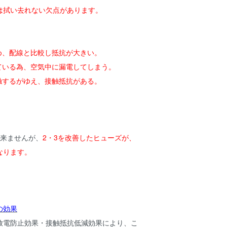
は拭い去れない欠点があります。
め、配線と比較し抵抗が大きい。
している為、空気中に漏電してしまう。
触するがゆえ、接触抵抗がある。
出来ませんが、
2・3を改善したヒューズが、
なります。
の効果
放電防止効果・接触抵抗低減効果により、こ