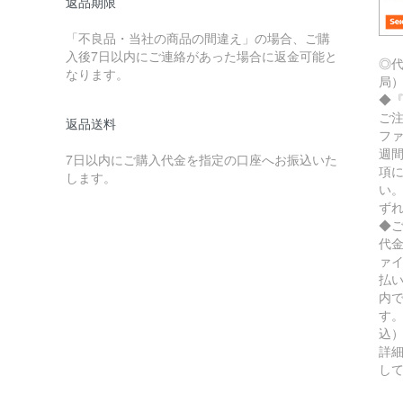
返品期限
「不良品・当社の商品の間違え」の場合、ご購
入後7日以内にご連絡があった場合に返金可能と
◎
なります。
局
◆
ご
返品送料
フ
週
7日以内にご購入代金を指定の口座へお振込いた
項
します。
い
ず
◆
代
ァ
払
内
す。
込
詳
し