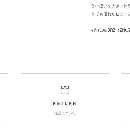
との違いを大きく体
とても優れたヒュー
※先代86/BRZ（Z
RETURN
返品について