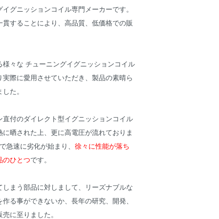
グイグニッションコイル専門メーカーです。
一貫することにより、高品質、低価格での販
。
る様々な チューニングイグニッションコイル
り実際に愛用させていただき、製品の素晴ら
ました。
ン直付のダイレクト型イグニッションコイル
熱に晒された上、更に高電圧が流れておりま
程で急速に劣化が始まり、
徐々に性能が落ち
品のひとつ
です。
てしまう部品に対しまして、リーズナブルな
を作る事ができないか、長年の研究、開発、
販売に至りました。