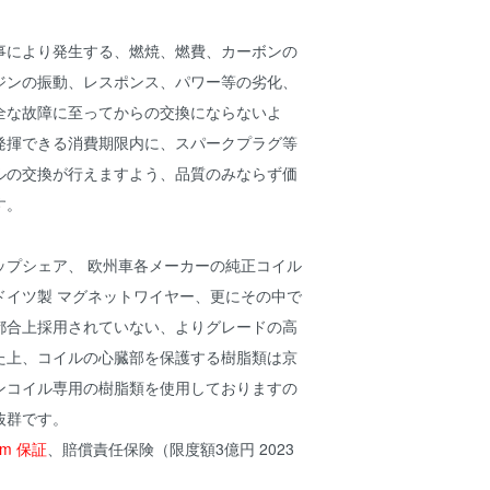
事により発生する、燃焼、燃費、カーボンの
ジンの振動、レスポンス、パワー等の劣化、
全な故障に至ってからの交換にならないよ
発揮できる消費期限内に、スパークプラグ等
ルの交換が行えますよう、品質のみならず価
す。
ップシェア、 欧州車各メーカーの純正コイル
ドイツ製 マグネットワイヤー、更にその中で
都合上採用されていない、よりグレードの高
た上、コイルの心臓部を保護する樹脂類は京
ンコイル専用の樹脂類を使用しておりますの
抜群です。
km 保証
、賠償責任保険（限度額3億円 2023