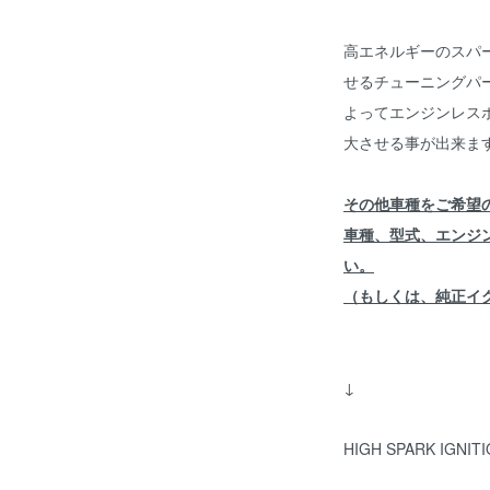
高エネルギーのスパ
せるチューニングパ
よってエンジンレス
大させる事が出来ま
その他車種をご希望
車種、型式、エンジ
い。
（もしくは、純正イ
↓
HIGH SPARK IGNIT