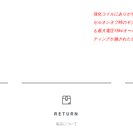
強化コイルにありが
セルオンオフ時のギ
も最大電圧15kvオー
ティングが施された
RETURN
返品について