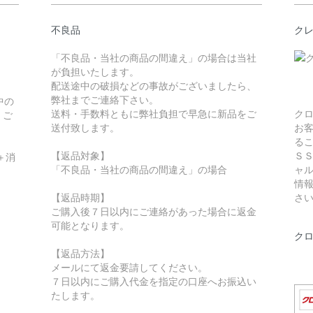
不良品
ク
「不良品・当社の商品の間違え」の場合は当社
が負担いたします。
配送途中の破損などの事故がございましたら、
弊社までご連絡下さい。
中の
送料・手数料ともに弊社負担で早急に新品をご
ク
。ご
送付致します。
お
る
【返品対象】
Ｓ
＋消
「不良品・当社の商品の間違え」の場合
ャ
情
【返品時期】
さ
ご購入後７日以内にご連絡があった場合に返金
可能となります。
ク
【返品方法】
メールにて返金要請してください。
７日以内にご購入代金を指定の口座へお振込い
たします。