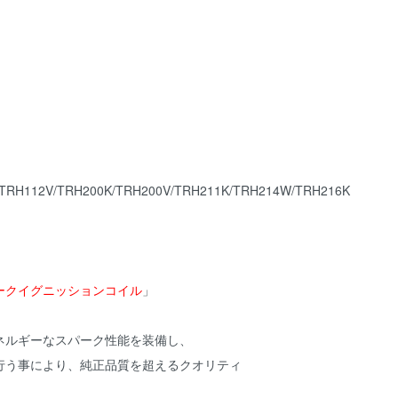
/TRH112V/TRH200K/TRH200V/TRH211K/TRH214W/TRH216K
。
ークイグニッションコイル
」
ネルギーなスパーク性能を装備し、
行う事により、純正品質を超えるクオリティ