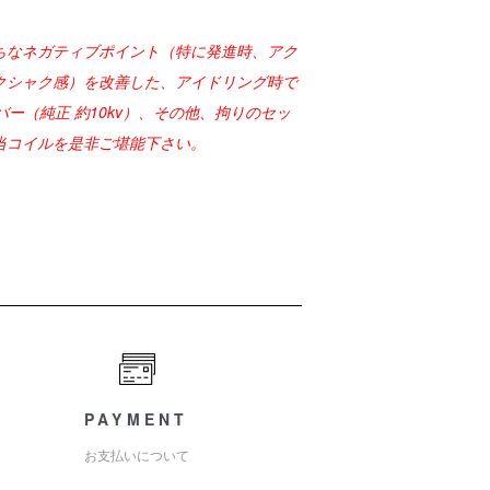
ちなネガティブポイント（特に発進時、アク
クシャク感）を改善した、アイドリング時で
バー（純正 約10kv）、その他、拘りのセッ
当コイルを是非ご堪能下さい。
PAYMENT
お支払いについて