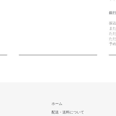
銀
振
ま
た
た
予
ホーム
配送・送料について