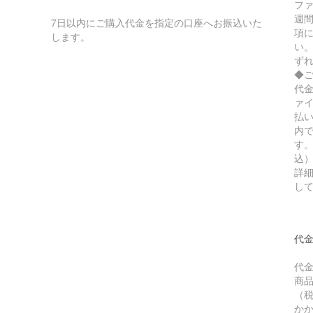
フ
週
7日以内にご購入代金を指定の口座へお振込いた
項
します。
い
ず
◆
代
ァ
払
内
す。
込
詳
し
代金
代
商品
（
か