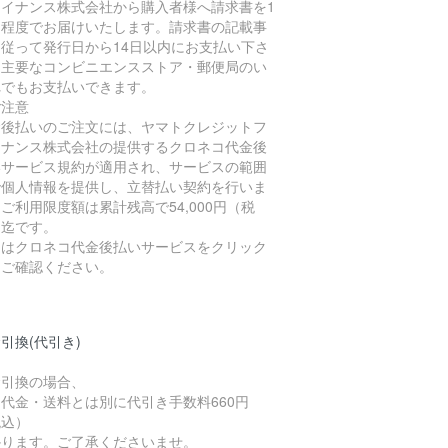
ァイナンス株式会社から購入者様へ請求書を1
間程度でお届けいたします。請求書の記載事
に従って発行日から14日以内にお支払い下さ
。主要なコンビニエンスストア・郵便局のい
れでもお支払いできます。
ご注意
金後払いのご注文には、ヤマトクレジットフ
イナンス株式会社の提供するクロネコ代金後
いサービス規約が適用され、サービスの範囲
で個人情報を提供し、立替払い契約を行いま
ご利用限度額は累計残高で54,000円（税
）迄です。
細はクロネコ代金後払いサービスをクリック
てご確認ください。
引換(代引き)
金引換の場合、
代金・送料とは別に代引き手数料660円
税込）
かります。ご了承くださいませ。