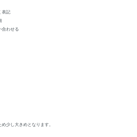
く表記
細
い合わせる
ため少し大きめとなります。