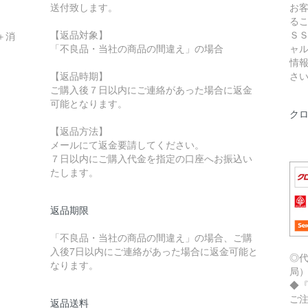
送付致します。
お
る
【返品対象】
Ｓ
＋消
「不良品・当社の商品の間違え」の場合
ャ
情
【返品時期】
さ
ご購入後７日以内にご連絡があった場合に返金
可能となります。
ク
【返品方法】
メールにて返金要請してください。
７日以内にご購入代金を指定の口座へお振込い
たします。
返品期限
「不良品・当社の商品の間違え」の場合、ご購
入後7日以内にご連絡があった場合に返金可能と
◎
なります。
局
◆
ご
返品送料