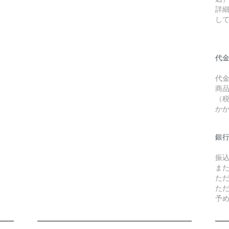
詳
し
代金
代
商品
（
か
銀
振
ま
た
た
予