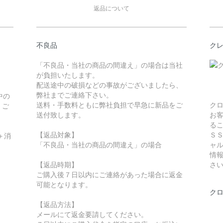
返品について
不良品
ク
「不良品・当社の商品の間違え」の場合は当社
が負担いたします。
配送途中の破損などの事故がございましたら、
弊社までご連絡下さい。
中の
送料・手数料ともに弊社負担で早急に新品をご
ク
。ご
送付致します。
お
る
【返品対象】
Ｓ
＋消
「不良品・当社の商品の間違え」の場合
ャ
情
【返品時期】
さ
ご購入後７日以内にご連絡があった場合に返金
可能となります。
ク
【返品方法】
メールにて返金要請してください。