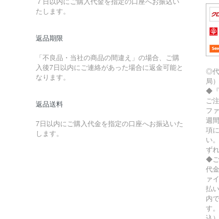
７日以内にご購入代金を指定の口座へお振込い
たします。
返品期限
「不良品・当社の商品の間違え」の場合、ご購
入後7日以内にご連絡があった場合に返金可能と
◎
なります。
局
◆
ご
返品送料
フ
週
7日以内にご購入代金を指定の口座へお振込いた
項
します。
い
ず
◆
代
ァ
払
内
す。
込