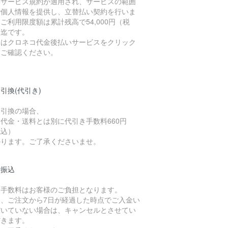
いサービス規約が適用され、サービスの範囲
で個人情報を提供し、立替払い契約を行いま
ご利用限度額は累計残高で54,000円（税
）迄です。
細はクロネコ代金後払いサービスをクリック
てご確認ください。
引換(代引き)
金引換の場合、
代金・送料とは別に代引き手数料660円
税込）
かります。ご了承くださいませ。
行振込
込手数料はお客様のご負担となります。
た、ご注文から7日が経過した時点でご入金い
だいていない場合は、キャンセルとさせてい
だきます。