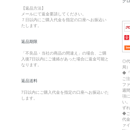
ク
【返品方法】
メールにて返金要請してください。
７日以内にご購入代金を指定の口座へお振込い
たします。
返品期限
「不良品・当社の商品の間違え」の場合、ご購
入後7日以内にご連絡があった場合に返金可能と
◎
なります。
局
◆
ご
返品送料
フ
週
7日以内にご購入代金を指定の口座へお振込いた
項
します。
い
ず
◆
代
ァ