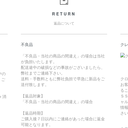
RETURN
返品について
不良品
ク
「不良品・当社の商品の間違え」の場合は当社
が負担いたします。
配送途中の破損などの事故がございましたら、
弊社までご連絡下さい。
中の
送料・手数料ともに弊社負担で早急に新品をご
ク
。ご
送付致します。
お
る
【返品対象】
Ｓ
＋消
「不良品・当社の商品の間違え」の場合
ャ
情
【返品時期】
さ
ご購入後７日以内にご連絡があった場合に返金
可能となります。