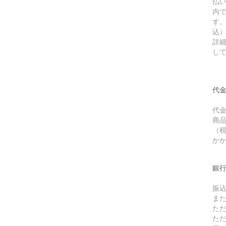
払
内
す。
込
詳
し
代金
代
商品
（
か
銀
振
ま
た
た