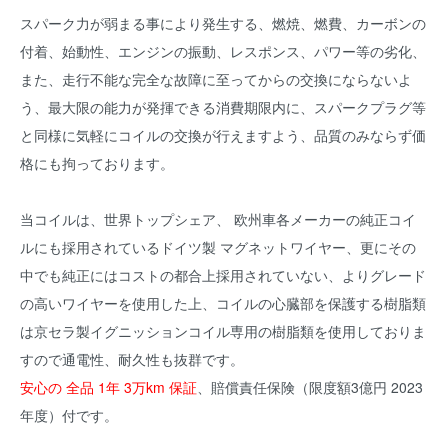
スパーク力が弱まる事により発生する、燃焼、燃費、カーボンの
付着、始動性、エンジンの振動、レスポンス、パワー等の劣化、
また、走行不能な完全な故障に至ってからの交換にならないよ
う、最大限の能力が発揮できる消費期限内に、スパークプラグ等
と同様に気軽にコイルの交換が行えますよう、品質のみならず価
格にも拘っております。
当コイルは、世界トップシェア、 欧州車各メーカーの純正コイ
ルにも採用されているドイツ製 マグネットワイヤー、更にその
中でも純正にはコストの都合上採用されていない、よりグレード
の高いワイヤーを使用した上、コイルの心臓部を保護する樹脂類
は京セラ製イグニッションコイル専用の樹脂類を使用しておりま
すので通電性、耐久性も抜群です。
安心の 全品 1年 3万km 保証
、賠償責任保険（限度額3億円 2023
年度）付です。