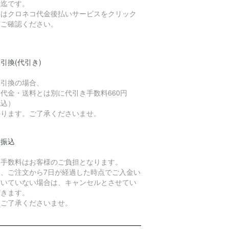
）迄です。
細はクロネコ代金後払いサービスをクリック
てご確認ください。
引換(代引き)
金引換の場合、
代金・送料とは別に代引き手数料660円
税込）
かります。ご了承くださいませ。
行振込
込手数料はお客様のご負担となります。
た、ご注文から7日が経過した時点でご入金い
だいていない場合は、キャンセルとさせてい
だきます。
めご了承くださいませ。