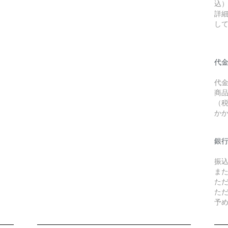
込
詳
し
代金
代
商品
（
か
銀
振
ま
た
た
予