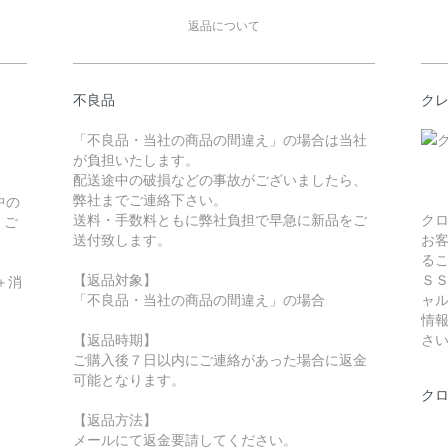
返品について
不良品
ク
「不良品・当社の商品の間違え」の場合は当社
が負担いたします。
配送途中の破損などの事故がございましたら、
弊社までご連絡下さい。
中の
送料・手数料ともに弊社負担で早急に新品をご
ク
。ご
送付致します。
お
る
【返品対象】
Ｓ
＋消
「不良品・当社の商品の間違え」の場合
ャ
情
【返品時期】
さ
ご購入後７日以内にご連絡があった場合に返金
可能となります。
ク
【返品方法】
メールにて返金要請してください。