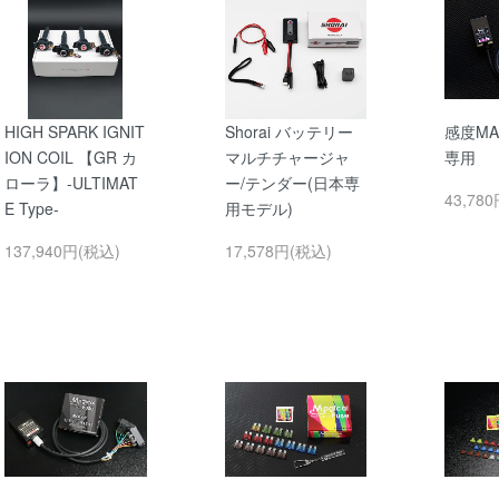
HIGH SPARK IGNIT
Shorai バッテリー
感度MAX
ION COIL 【GR カ
マルチチャージャ
専用
ローラ】-ULTIMAT
ー/テンダー(日本専
43,78
E Type-
用モデル)
137,940円(税込)
17,578円(税込)