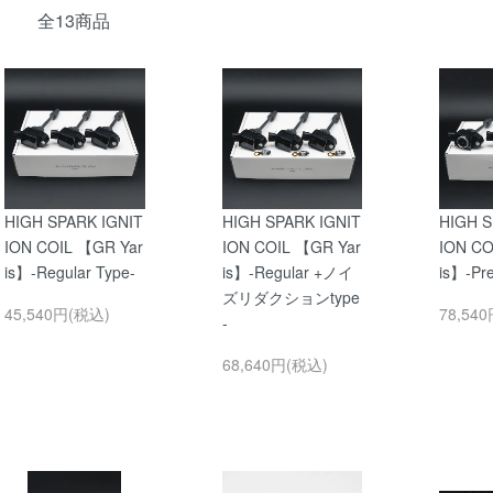
全13商品
HIGH SPARK IGNIT
HIGH SPARK IGNIT
HIGH S
ION COIL 【GR Yar
ION COIL 【GR Yar
ION CO
is】-Regular Type-
is】-Regular +ノイ
is】-Pr
ズリダクションtype
45,540円(税込)
78,54
-
68,640円(税込)