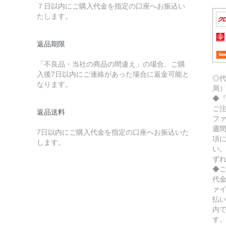
７日以内にご購入代金を指定の口座へお振込い
たします。
返品期限
「不良品・当社の商品の間違え」の場合、ご購
入後7日以内にご連絡があった場合に返金可能と
◎
なります。
局
◆
ご
返品送料
フ
週
7日以内にご購入代金を指定の口座へお振込いた
項
します。
い
ず
◆
代
ァ
払
内
す。