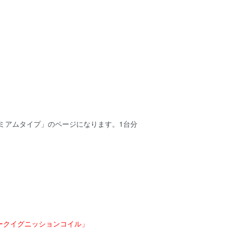
「プレミアムタイプ」のページになります。1台分
。
、
。
ークイグニッションコイル」