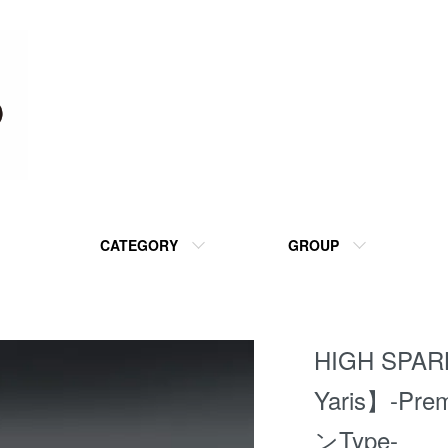
CATEGORY
GROUP
HIGH SPAR
Yaris】-
ンType-