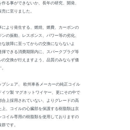
を作る事ができないか、長年の研究、開発、
販売に至りました。
事により発生する、燃焼、燃費、カーボンの
ジンの振動、レスポンス、パワー等の劣化、
全な故障に至ってからの交換にならないよ
発揮できる消費期限内に、スパークプラグ等
ルの交換が行えますよう、品質のみならず価
す。
ップシェア、 欧州車各メーカーの純正コイル
ドイツ製 マグネットワイヤー、更にその中で
都合上採用されていない、よりグレードの高
た上、コイルの心臓部を保護する樹脂類は京
ンコイル専用の樹脂類を使用しておりますの
抜群です。