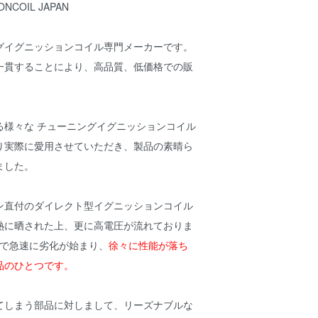
IONCOIL JAPAN
グイグニッションコイル専門メーカーです。
一貫することにより、高品質、低価格での販
。
る様々な チューニングイグニッションコイル
り実際に愛用させていただき、製品の素晴ら
ました。
ン直付のダイレクト型イグニッションコイル
熱に晒された上、更に高電圧が流れておりま
程で急速に劣化が始まり、
徐々に性能が落ち
品のひとつです。
てしまう部品に対しまして、リーズナブルな