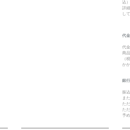
込
詳
し
代金
代
商品
（
か
銀
振
ま
た
た
予