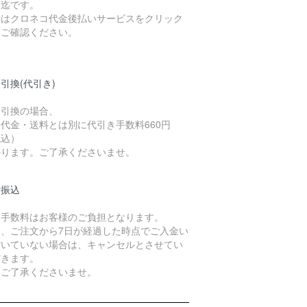
）迄です。
細はクロネコ代金後払いサービスをクリック
てご確認ください。
引換(代引き)
金引換の場合、
代金・送料とは別に代引き手数料660円
税込）
かります。ご了承くださいませ。
行振込
込手数料はお客様のご負担となります。
た、ご注文から7日が経過した時点でご入金い
だいていない場合は、キャンセルとさせてい
だきます。
めご了承くださいませ。