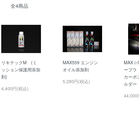
全4商品
リキテックM (ミ
MAX559 エンジン
MAX☆O
ッション保護用添加
オイル添加剤
ープラ
剤)
カーボ
5,280円(税込)
ルダー
4,400円(税込)
44,00