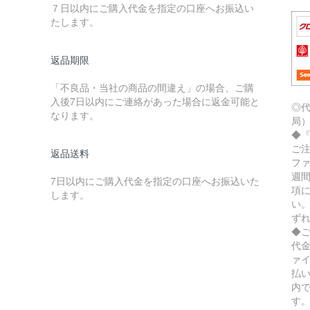
７日以内にご購入代金を指定の口座へお振込い
たします。
返品期限
「不良品・当社の商品の間違え」の場合、ご購
入後7日以内にご連絡があった場合に返金可能と
◎
なります。
局
◆
ご
返品送料
フ
週
7日以内にご購入代金を指定の口座へお振込いた
項
します。
い
ず
◆
代
ァ
払
内
す。