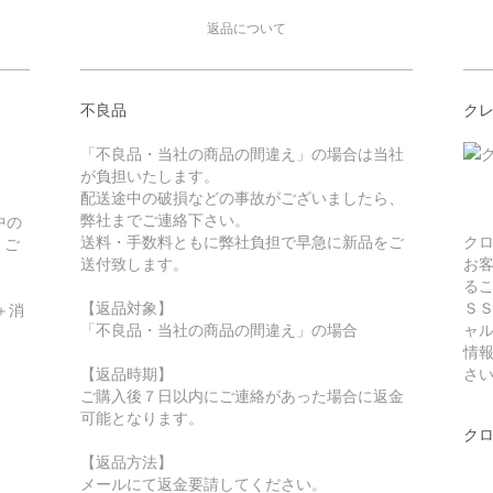
返品について
不良品
ク
「不良品・当社の商品の間違え」の場合は当社
が負担いたします。
配送途中の破損などの事故がございましたら、
弊社までご連絡下さい。
中の
送料・手数料ともに弊社負担で早急に新品をご
ク
。ご
送付致します。
お
る
【返品対象】
Ｓ
＋消
「不良品・当社の商品の間違え」の場合
ャ
情
【返品時期】
さ
ご購入後７日以内にご連絡があった場合に返金
可能となります。
ク
【返品方法】
メールにて返金要請してください。