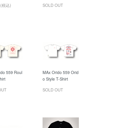
円(税込)
SOLD OUT
ido 559 Roul
MAx Orido 559 Orid
hirt
o Style T-Shirt
OUT
SOLD OUT