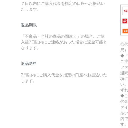
７日以内にご購入代金を指定の口座へお振込い
たします。
返品期限
「不良品・当社の商品の間違え」の場合、ご購
入後7日以内にご連絡があった場合に返金可能と
◎
なります。
局
◆
ご
返品送料
フ
週
7日以内にご購入代金を指定の口座へお振込いた
項
します。
い
ず
◆
代
ァ
払
内
す。