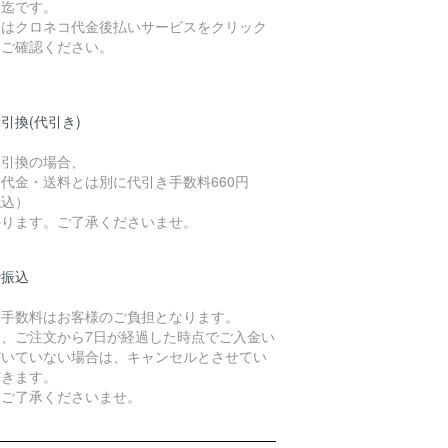
）迄です。
細はクロネコ代金後払いサービスをクリック
てご確認ください。
引換(代引き)
金引換の場合、
代金・送料とは別に代引き手数料660円
税込）
かります。ご了承くださいませ。
行振込
込手数料はお客様のご負担となります。
た、ご注文から7日が経過した時点でご入金い
だいていない場合は、キャンセルとさせてい
だきます。
めご了承くださいませ。