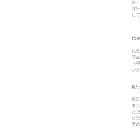
込
詳
し
代金
代
商品
（
か
銀
振
ま
た
た
予