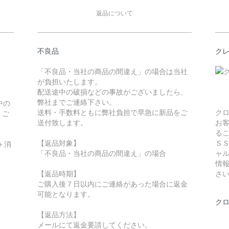
返品について
不良品
ク
「不良品・当社の商品の間違え」の場合は当社
が負担いたします。
配送途中の破損などの事故がございましたら、
弊社までご連絡下さい。
中の
送料・手数料ともに弊社負担で早急に新品をご
ク
。ご
送付致します。
お
る
【返品対象】
Ｓ
＋消
「不良品・当社の商品の間違え」の場合
ャ
情
【返品時期】
さ
ご購入後７日以内にご連絡があった場合に返金
可能となります。
ク
【返品方法】
メールにて返金要請してください。