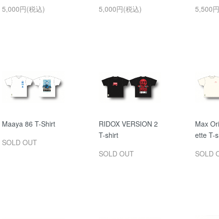
5,000円(税込)
5,000円(税込)
5,500
Maaya 86 T-Shirt
RIDOX VERSION 2
Max Or
T-shirt
ette T-s
SOLD OUT
SOLD OUT
SOLD 