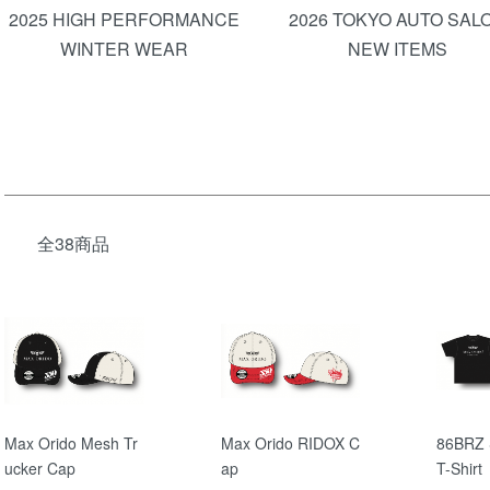
2025 HIGH PERFORMANCE
2026 TOKYO AUTO SAL
WINTER WEAR
NEW ITEMS
全38商品
Max Orido Mesh Tr
Max Orido RIDOX C
86BRZ S
ucker Cap
ap
T-Shirt